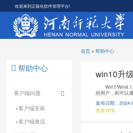
欢迎来到正版化软件管理平台!
首页
>
帮助中心
帮助中心
win10升
Win7/Win8
客户端问题
的用户，则可以通过加
操作系统将于20
发布日期：2024-09-
windows10
客户端安装
查看详情
和Win8.1专业
活状态。不仅如此，
客户端激活
应的Win10升级
目前来看凡是显示