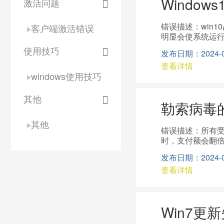
Windo
激活问题
错误描述：win1
客户端激活错误
明显会使系统运行
务--找到“Hom
使用技巧
发布日期：2024-09-
的列表选择“禁用”
查看详情
处理方法。关闭家庭组后
windows使用技巧
把文件夹“Defra
开之后选择“高级系
掉，点击下面的“无分
其他
勒索病毒
择你使用的Inte
面板项-Windows D
其他
错误描述：所有受
时，支付额会翻倍；
来实现电脑的临
发布日期：2024-09-
Server禁用。具体
查看详情
现电脑的永久防护
https://blogs.t
装windows更
360“NSA武
Win7更
启用Windows
口。关闭Windows4