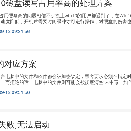
ws10磁盘读写占用率高的处理方案
0占用硬盘高的问题相信不少换上win10的用户都遇到了，在Win
速度降低，开机后需要时间缓冲才可进行操作，对硬盘的伤害也很大
eGroupListener”服务，双击打开或右键单击“属性”命令。
12 09:31:56
。然后在服务状态下单击“停止”按钮，修改后单击“确定”按钮保存设置。
磁盘读写次数大大减少 2、关闭自动维护计划任务 打开路径：C:Windows/
g”重命名为“Defrag.bak” 3、关闭虚拟内存(注：如果物理内存
统设置”-- 点击“性能”中的设置按钮;--选择“高级”，点击虚拟
页文件”，点击“设置”并“确定”即可。 4、关闭IPv6 打开控制面板-
的对应方案
rnet网络，右击选择属性，把如图所示的选项去掉钩，并点击 确定 保存 
efender
害电脑中的文件和软件都会被加密锁定，黑客要求必须在指定时
而拒绝的话，电脑中的文件则可能会被彻底清空 未中毒，如何防范？ 
时安全。首先，请确保在开机之前，拔掉网线不要联网；其次禁用
12 09:31:56
的操作步骤，请参考下面的博客 http://www.cnblogs.com/qiyeb
。目前微软已发布补丁MS17-010修复了“永恒之蓝”攻击的
echnet.microsoft.com/msrc/2017/05/12/customer-guidance
新，确保电脑的补丁是最新版本。 4. 关闭Windows端口 对于X
器库免疫工具”检测系统是否存在漏洞，并关闭受到漏洞影响的端
新失败,无法启动
防火墙，进入“高级设置”，禁用“文件和打印机共享”设置；或启用个人防
45端口请参考下面的文章 https://my.oschina.net/zhubaoxi