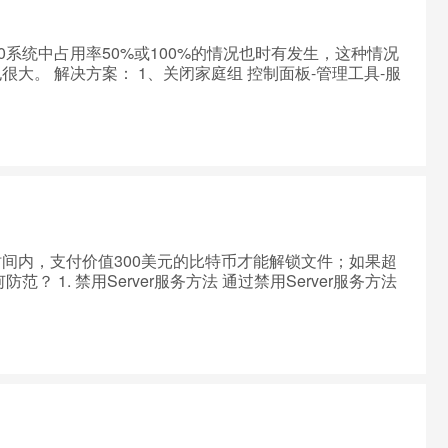
10系统中占用率50%或100%的情况也时有发生，这种情况
。 解决方案： 1、关闭家庭组 控制面板-管理工具-服
--在弹出属性界面窗口，在常规选项卡单击启动类型的下拉框，出来
--同样，对HomeGroupProvider服务也采取相同的
System32/Tasks/Microsoft/Windows --
在2G或2G以下不建议使用本方案!) 右击“计算机”选择属性，打
内存中的“更改”，将“自动管理驱动器的分页文件大小”对勾去
网络和 Internet-网络和共享中心-更改适配器设置 -- 选
5、关闭Windows Defender 打开控制面板-所有控制
间内，支付价值300美元的比特币才能解锁文件；如果超
1. 禁用Server服务方法 通过禁用Server服务方法
SMB服务。禁用办法有两种：命令行禁用和服务列表中
oy/p/6848935.html 2. 及时安装安全补丁 通过安装补丁来实
系统漏洞，请用户尽快为电脑安装此补丁。请参考：
-for-wannacrypt-attacks/ 3. 使用windows更新进行补丁更新 及时安
P、2003等微软已不再提供安全更新的机器，推荐使用
口，可以避免遭到勒索软件等病毒的侵害。相关用户可打开并
火墙关闭445以及135、137、138、139等高风险端
n/blog/899924 关闭135、137、138端口 在网络邻居上点右键